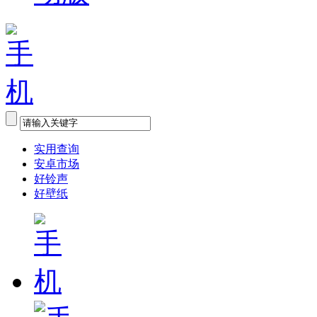
实用查询
安卓市场
好铃声
好壁纸