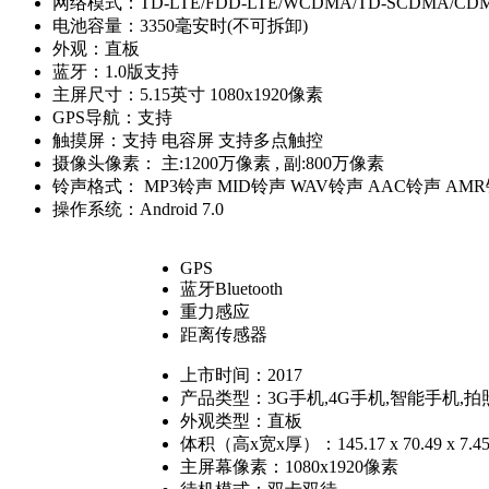
网络模式：
TD-LTE/FDD-LTE/WCDMA/TD-SCDMA/CD
电池容量：
3350毫安时(不可拆卸)
外观：
直板
蓝牙：
1.0版支持
主屏尺寸：
5.15英寸 1080x1920像素
GPS导航：
支持
触摸屏：
支持 电容屏 支持多点触控
摄像头像素：
主:1200万像素 , 副:800万像素
铃声格式：
MP3铃声 MID铃声 WAV铃声 AAC铃声 AM
操作系统：
Android 7.0
GPS
蓝牙Bluetooth
重力感应
距离传感器
上市时间：
2017
产品类型：
3G手机,4G手机,智能手机,
外观类型：
直板
体积（高x宽x厚）：
145.17 x 70.49 x 7.
主屏幕像素：
1080x1920像素