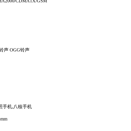
MA2000/CDMA1X/GSM
R铃声 OGG铃声
拍照手机,八核手机
45mm