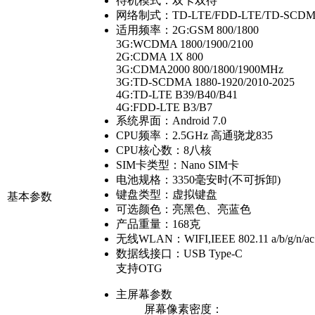
待机模式：
双卡双待
网络制式：
TD-LTE/FDD-LTE/TD-SC
适用频率：
2G:GSM 800/1800
3G:WCDMA 1800/1900/2100
2G:CDMA 1X 800
3G:CDMA2000 800/1800/1900MHz
3G:TD-SCDMA 1880-1920/2010-2025
4G:TD-LTE B39/B40/B41
4G:FDD-LTE B3/B7
系统界面：
Android 7.0
CPU频率：
2.5GHz 高通骁龙835
CPU核心数：
8八核
SIM卡类型：
Nano SIM卡
电池规格：
3350毫安时(不可拆卸)
键盘类型：
虚拟键盘
基本参数
可选颜色：
亮黑色、亮蓝色
产品重量：
168克
无线WLAN：
WIFI,IEEE 802.11 a/b/g/n/ac
数据线接口：
USB Type-C
支持OTG
主屏幕参数
屏幕像素密度：