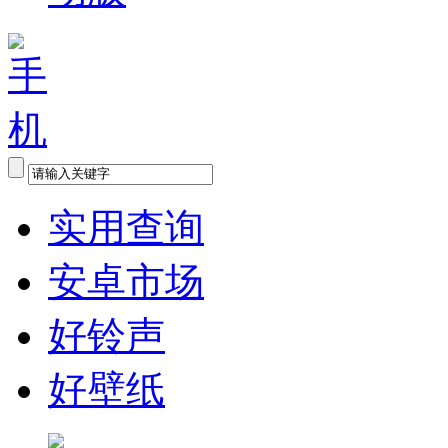
实用查询
安卓市场
好铃声
好壁纸