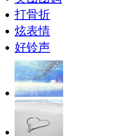
打骨折
炫表情
好铃声