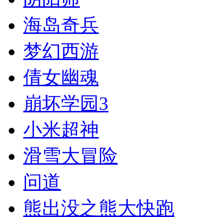
海岛奇兵
梦幻西游
倩女幽魂
崩坏学园3
小米超神
滑雪大冒险
问道
熊出没之熊大快跑