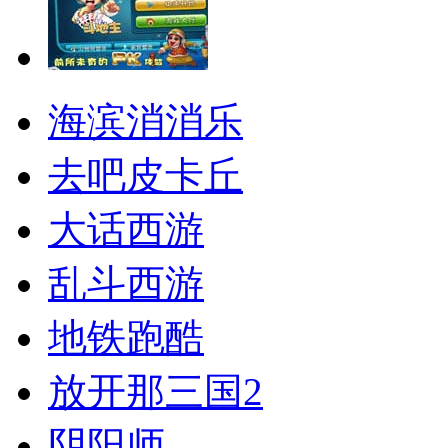
海滨消消乐
去吧皮卡丘
大话西游
乱斗西游
地铁跑酷
放开那三国2
阴阳师