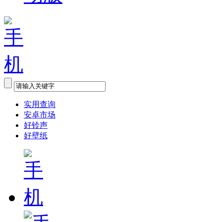
实用查询
安卓市场
好铃声
好壁纸