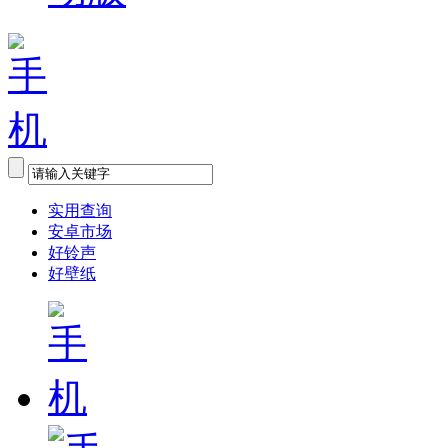
实用查询
安卓市场
好铃声
好壁纸