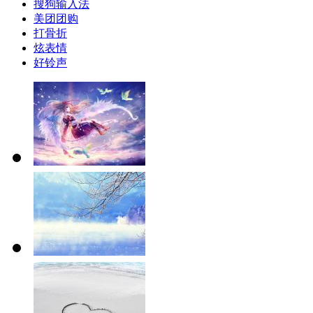
搜狗输入法
美团团购
打骨折
炫表情
好铃声