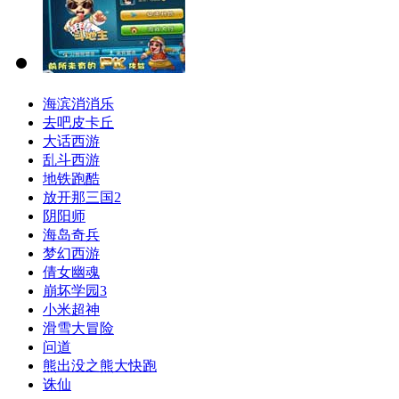
海滨消消乐
去吧皮卡丘
大话西游
乱斗西游
地铁跑酷
放开那三国2
阴阳师
海岛奇兵
梦幻西游
倩女幽魂
崩坏学园3
小米超神
滑雪大冒险
问道
熊出没之熊大快跑
诛仙