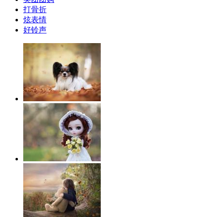
打骨折
炫表情
好铃声