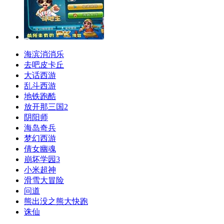
海滨消消乐
去吧皮卡丘
大话西游
乱斗西游
地铁跑酷
放开那三国2
阴阳师
海岛奇兵
梦幻西游
倩女幽魂
崩坏学园3
小米超神
滑雪大冒险
问道
熊出没之熊大快跑
诛仙