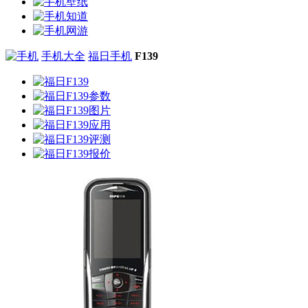
手机大全
福日手机
F139