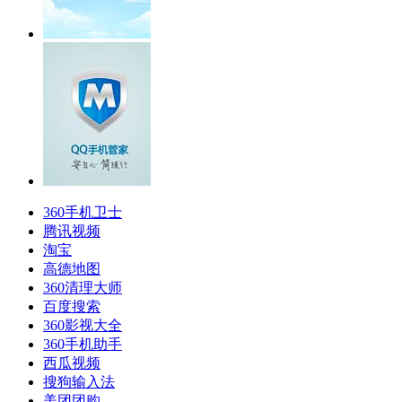
360手机卫士
腾讯视频
淘宝
高德地图
360清理大师
百度搜索
360影视大全
360手机助手
西瓜视频
搜狗输入法
美团团购