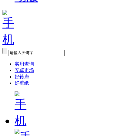
实用查询
安卓市场
好铃声
好壁纸