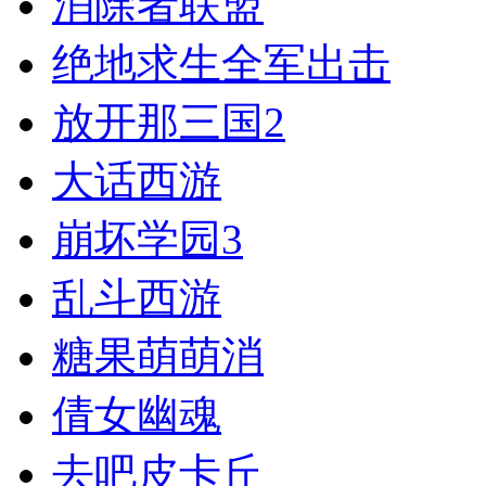
消除者联盟
绝地求生全军出击
放开那三国2
大话西游
崩坏学园3
乱斗西游
糖果萌萌消
倩女幽魂
去吧皮卡丘