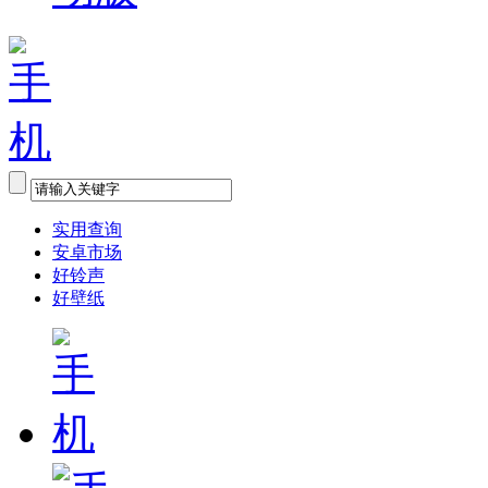
实用查询
安卓市场
好铃声
好壁纸