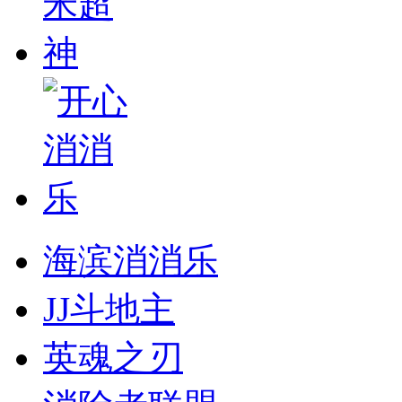
海滨消消乐
JJ斗地主
英魂之刃