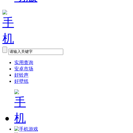
实用查询
安卓市场
好铃声
好壁纸