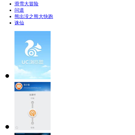
滑雪大冒险
问道
熊出没之熊大快跑
诛仙