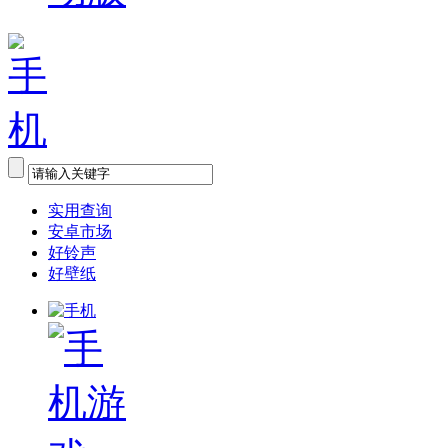
实用查询
安卓市场
好铃声
好壁纸