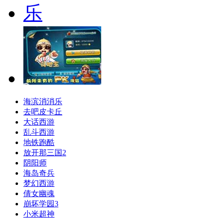
海滨消消乐
去吧皮卡丘
大话西游
乱斗西游
地铁跑酷
放开那三国2
阴阳师
海岛奇兵
梦幻西游
倩女幽魂
崩坏学园3
小米超神