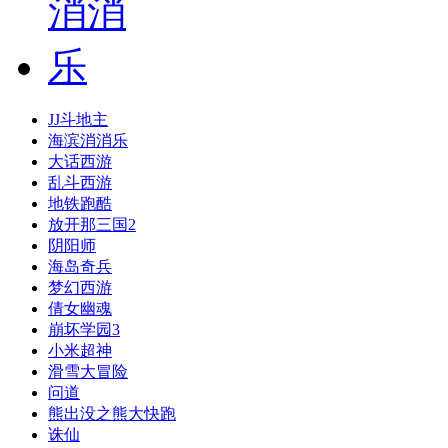
JJ斗地主
海滨消消乐
大话西游
乱斗西游
地铁跑酷
放开那三国2
阴阳师
海岛奇兵
梦幻西游
倩女幽魂
崩坏学园3
小米超神
滑雪大冒险
问道
熊出没之熊大快跑
诛仙