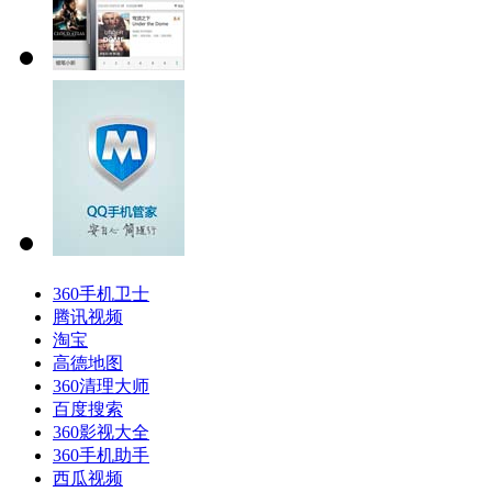
360手机卫士
腾讯视频
淘宝
高德地图
360清理大师
百度搜索
360影视大全
360手机助手
西瓜视频