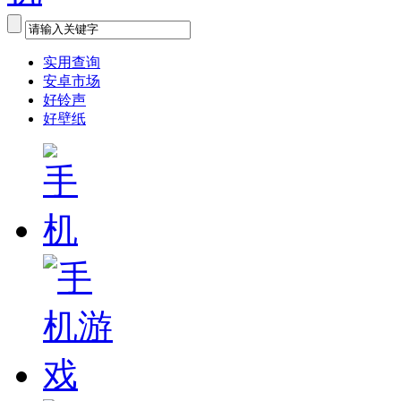
实用查询
安卓市场
好铃声
好壁纸