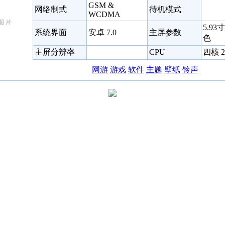
GSM &
网络制式
待机模式
WCDMA
5.93
系统界面
安卓 7.0
主屏参数
色
主屏分辨率
CPU
四核 2
网游
游戏
软件
主题
壁纸
铃声