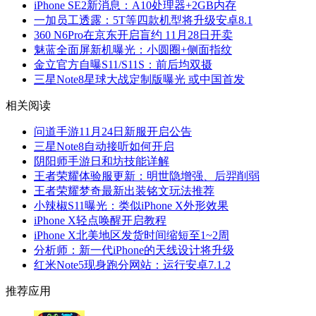
iPhone SE2新消息：A10处理器+2GB内存
一加员工透露：5T等四款机型将升级安卓8.1
360 N6Pro在京东开启盲约 11月28日开卖
魅蓝全面屏新机曝光：小圆圈+侧面指纹
金立官方自曝S11/S11S：前后均双摄
三星Note8星球大战定制版曝光 或中国首发
相关阅读
问道手游11月24日新服开启公告
三星Note8自动接听如何开启
阴阳师手游日和坊技能详解
王者荣耀体验服更新：明世隐增强、后羿削弱
王者荣耀梦奇最新出装铭文玩法推荐
小辣椒S11曝光：类似iPhone X外形效果
iPhone X轻点唤醒开启教程
iPhone X北美地区发货时间缩短至1~2周
分析师：新一代iPhone的天线设计将升级
红米Note5现身跑分网站：运行安卓7.1.2
推荐应用