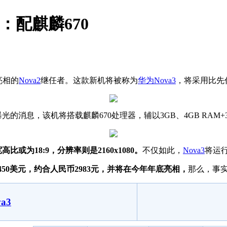
：配麒麟670
亮相的
Nova2
继任者。这款新机将被称为
华为
Nova3
，将采用比先
光的消息，该机将搭载麒麟670处理器，辅以3GB、4GB RAM+3
或为18:9，分辨率则是2160x1080。
不仅如此，
Nova3
将运
450美元，约合人民币2983元，并将在今年年底亮相，
那么，事
a3