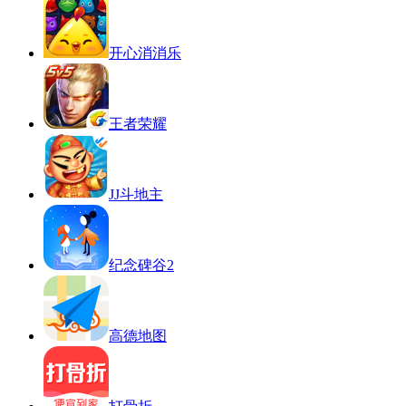
开心消消乐
王者荣耀
JJ斗地主
纪念碑谷2
高德地图