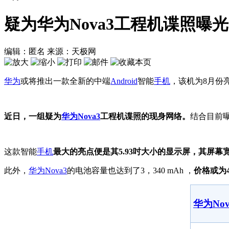
疑为华为Nova3工程机谍照曝光
编辑：匿名
来源：天极网
华为
或将推出一款全新的中端
Android
智能
手机
，该机为8月份
近日，一组疑为
华为
Nova3
工程机谍照的现身网络。
结合目前曝
这款智能
手机
最大的亮点便是其5.93吋大小的显示屏，其屏幕宽高比
此外，
华为
Nova3
的电池容量也达到了3，340 mAh ，
价格或为
华为Nov