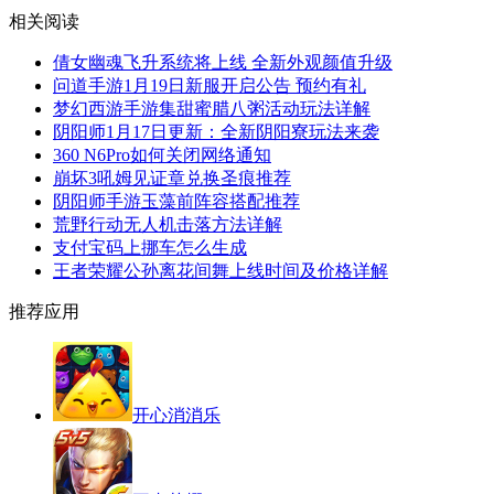
相关阅读
倩女幽魂飞升系统将上线 全新外观颜值升级
问道手游1月19日新服开启公告 预约有礼
梦幻西游手游集甜蜜腊八粥活动玩法详解
阴阳师1月17日更新：全新阴阳寮玩法来袭
360 N6Pro如何关闭网络通知
崩坏3吼姆见证章兑换圣痕推荐
阴阳师手游玉藻前阵容搭配推荐
荒野行动无人机击落方法详解
支付宝码上挪车怎么生成
王者荣耀公孙离花间舞上线时间及价格详解
推荐应用
开心消消乐