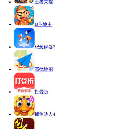
王者荣耀
JJ斗地主
纪念碑谷2
高德地图
打骨折
捕鱼达人4