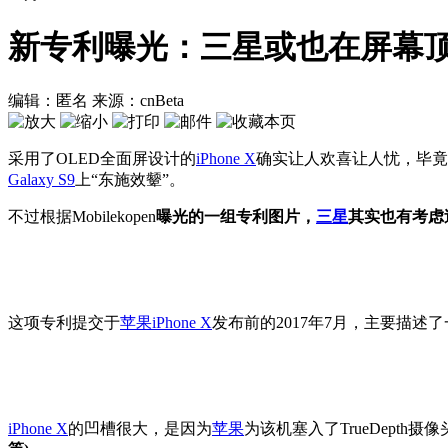
新专利曝光：三星或也在屏幕
编辑：匿名
来源：cnBeta
采用了OLED全面屏设计的
iPhone X
确实让人欢喜让人忧，毕竟
Galaxy S9
上“东施效颦”。
不过根据Mobilekopen
曝光的一组专利图片，
三星
其实也有考虑
这项专利提交于
苹果
iPhone X
发布前的2017年7月，主要描
iPhone X
的凹槽很大，是因为
苹果
为该机塞入了TrueDepth摄