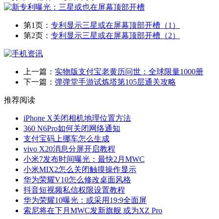
第1页：
专利显示三星或在屏幕顶部开槽（1）
第2页：
专利显示三星或在屏幕顶部开槽（2）
上一篇：
实物版支付宝老黄历问世：全球限量1000册
下一篇：
弹弹堂手游试炼塔第105层通关攻略
推荐阅读
iPhone X关闭相机地理位置方法
360 N6Pro如何关闭网络通知
支付宝码上挪车怎么生成
vivo X20消息分屏开启教程
小米7发布时间曝光：最快2月MWC
小米MIX2怎么关闭触摸操作显示
华为荣耀V10怎么修改桌面风格
抖音短视频私信权限设置教程
华为荣耀10曝光：或采用19:9全面屏
索尼将在下月MWC发新旗舰 或为XZ Pro