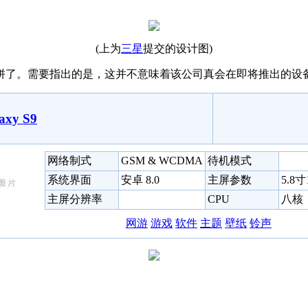
(上为
三星
提交的设计图)
拼了。需要指出的是，这并不意味着该公司真会在即将推出的设
xy S9
网络制式
GSM & WCDMA
待机模式
系统界面
安卓 8.0
主屏参数
5.8
主屏分辨率
CPU
八核
网游
游戏
软件
主题
壁纸
铃声