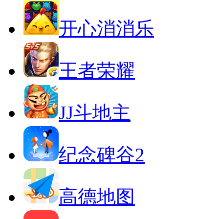
开心消消乐
王者荣耀
JJ斗地主
纪念碑谷2
高德地图