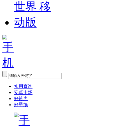
实用查询
安卓市场
好铃声
好壁纸