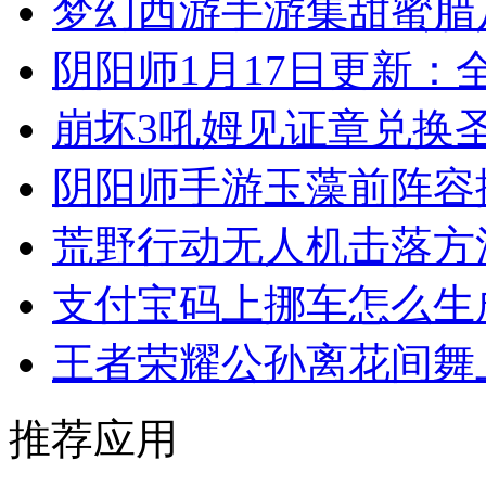
梦幻西游手游集甜蜜腊
阴阳师1月17日更新：
崩坏3吼姆见证章兑换
阴阳师手游玉藻前阵容
荒野行动无人机击落方
支付宝码上挪车怎么生
王者荣耀公孙离花间舞
推荐应用