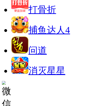
打骨折
捕鱼达人4
问道
消灭星星