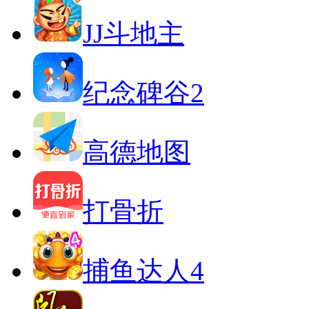
JJ斗地主
纪念碑谷2
高德地图
打骨折
捕鱼达人4