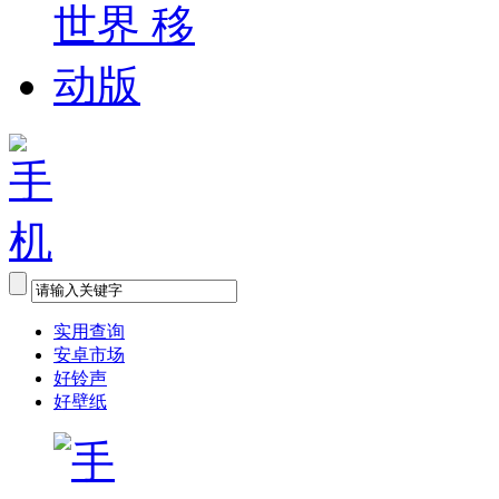
实用查询
安卓市场
好铃声
好壁纸