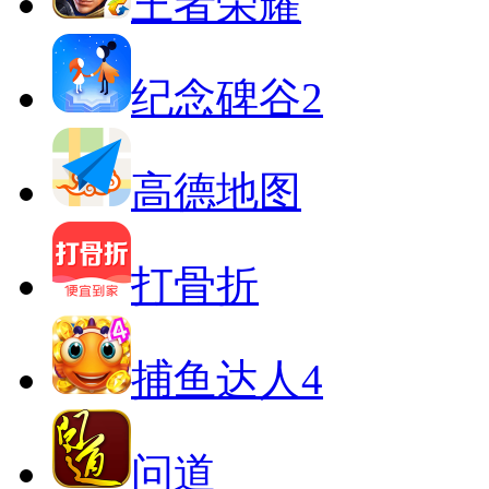
王者荣耀
纪念碑谷2
高德地图
打骨折
捕鱼达人4
问道