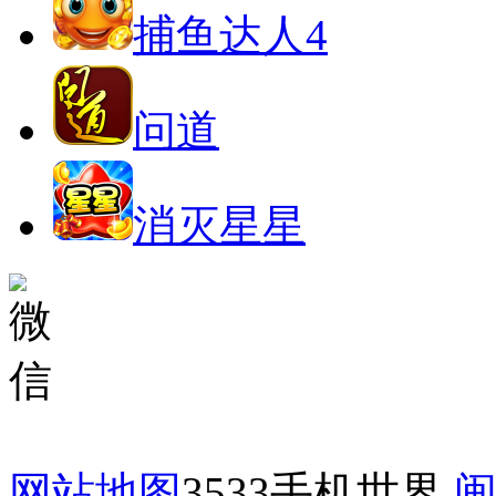
捕鱼达人4
问道
消灭星星
网站地图
3533手机世界
闽