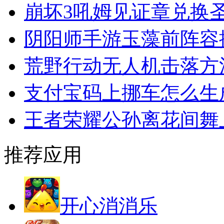
崩坏3吼姆见证章兑换
阴阳师手游玉藻前阵容
荒野行动无人机击落方
支付宝码上挪车怎么生
王者荣耀公孙离花间舞
推荐应用
开心消消乐