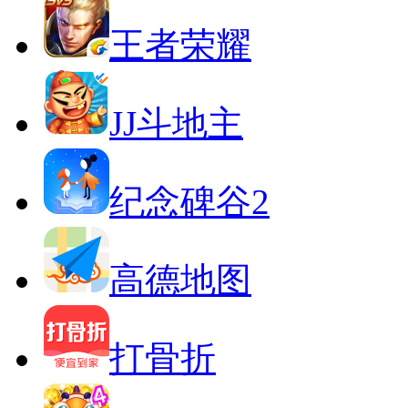
王者荣耀
JJ斗地主
纪念碑谷2
高德地图
打骨折