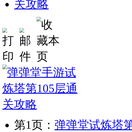
第1页：
弹弹堂试炼塔第