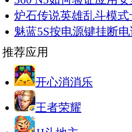
炉石传说英雄乱斗模式
魅蓝5S按电源键挂断
推荐应用
开心消消乐
王者荣耀