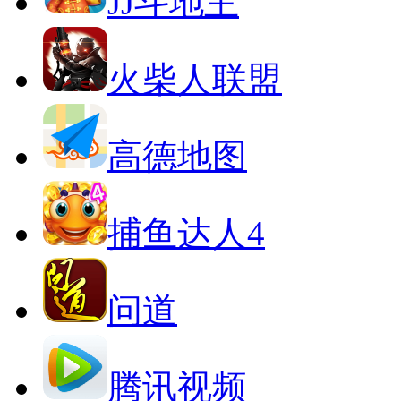
JJ斗地主
火柴人联盟
高德地图
捕鱼达人4
问道
腾讯视频