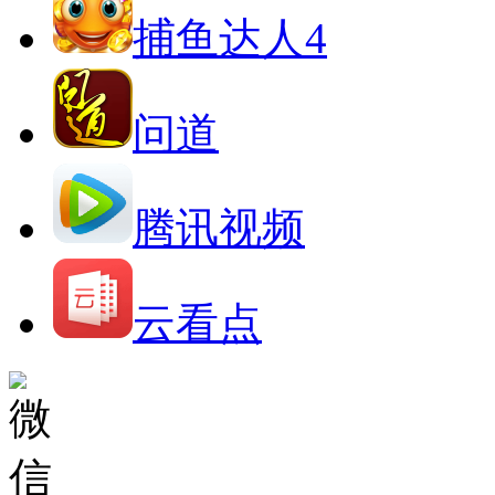
捕鱼达人4
问道
腾讯视频
云看点