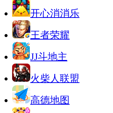
开心消消乐
王者荣耀
JJ斗地主
火柴人联盟
高德地图