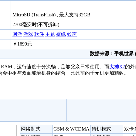
MicroSD (TransFlash) , 最大支持32GB
2700毫安时(不可拆卸)
网游
游戏
软件
主题
壁纸
铃声
￥1699元
数据来源：手机世界 (35
GB RAM，运行速度十分流畅，足够父亲日常使用。而
大神
X7
的外
合金中框与双面玻璃机身的结合，比此前的千元机更加精致。
网络制式
GSM & WCDMA
待机模式
双卡