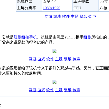
系统界面
安卓 4.4
主屏参数
5.2
主屏分辨率
1080x1920
CPU
八核 1
网游
游戏
软件
主题
壁纸
铃声
，它就是
纽曼
纽扣手机
。该机是由阿里YunOS携手
纽曼
所推出的
于父亲来说是款值得考虑的产品。
网游
游戏
软件
主题
壁纸
铃声
的应用都给了该机带来了很好的观感与手感。另外，它正面配备了一块
带来更加持久的续航时间。
网游
游戏
软件
主题
壁纸
铃声
扣