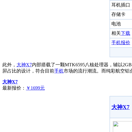
耳机插口
存储卡
电池
相关
下载
手机报价
此外，
大神
X7
内部搭载了一颗MTK6595八核处理器，辅以2
屛占比的设计，符合目前
手机
市场的流行潮流。而纯彩航空铝
大神X7
最新报价：
￥1699元
大神X7