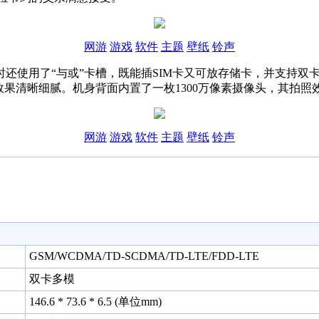
网游
游戏
软件
主题
壁纸
铃声
时还使用了“与或”卡槽，既能插SIM卡又可放存储卡，并支持双
显示效果清晰细腻。机身背面内置了一枚1300万像素摄像头，其拍
网游
游戏
软件
主题
壁纸
铃声
GSM/WCDMA/TD-SCDMA/TD-LTE/FDD-LTE
双卡多模
146.6 * 73.6 * 6.5 (单位mm)