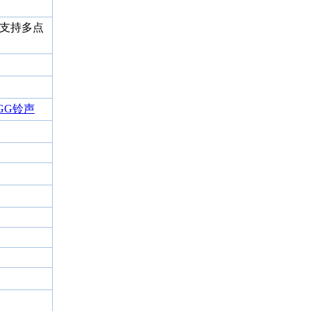
 , 支持多点
GG铃声