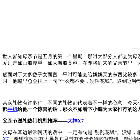
世人皆知母亲节是五月的第二个星期，那时大部分人都会为母
爱则是如山般厚重，如大海般宽容。在即将到来的父亲节里，
然而对于大多数子女而言，平时可能会给妈妈买的东西比较多
时，他嘴里总会挂上一句“什么都不要，别瞎花钱”。遇到这种
其实礼物有许多种，不同的礼物都代表着不一样的心意。今天
部
手机
给他一个惊喜的话，那么不如看下小编为大家推荐的这
父亲节送礼热门机型推荐——
大神
X7
父母在耳边最常唠叨的话中，一定有句是“别乱花钱”。没错
X7
，希望这款拥有大屏幕并且带有双卡双待的智能机，能让勤