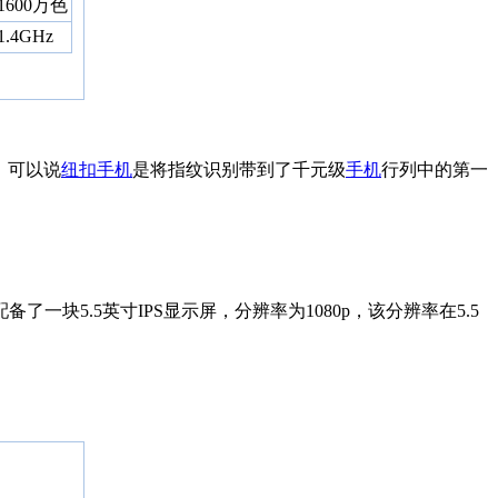
寸1600万色
.4GHz
，可以说
纽扣手机
是将指纹识别带到了千元级
手机
行列中的第一
5.5英寸IPS显示屏，分辨率为1080p，该分辨率在5.5