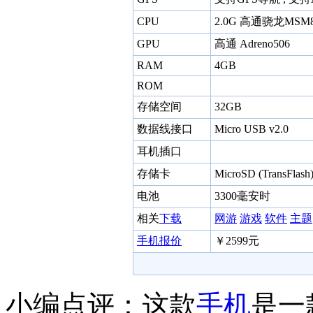
CPU
2.0G 高通骁龙MSM8
GPU
高通 Adreno506
RAM
4GB
ROM
存储空间
32GB
数据线接口
Micro USB v2.0
耳机插口
存储卡
MicroSD (TransFla
电池
3300毫安时
相关
下载
网游
游戏
软件
主题
手机报价
￥2599元
小编点评：这款
手机
是一款