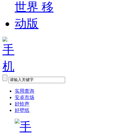
实用查询
安卓市场
好铃声
好壁纸