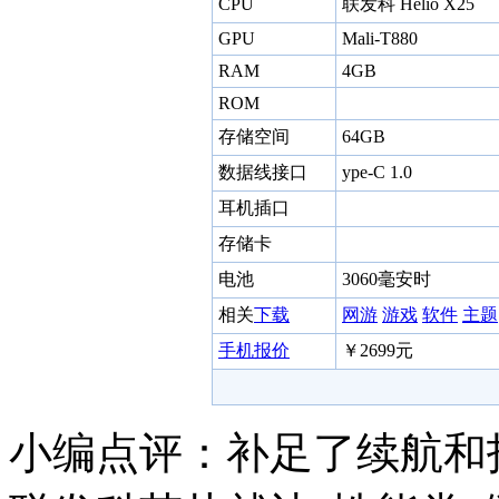
CPU
联发科 Helio X25
GPU
Mali-T880
RAM
4GB
ROM
存储空间
64GB
数据线接口
ype-C 1.0
耳机插口
存储卡
电池
3060毫安时
相关
下载
网游
游戏
软件
主题
手机报价
￥2699元
小编点评：补足了续航和