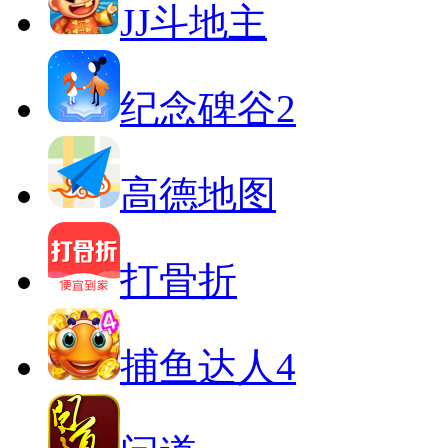
JJ斗地主
纪念碑谷2
高德地图
打骨折
捕鱼达人4