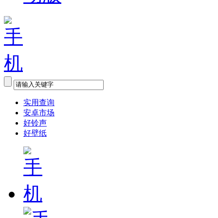
实用查询
安卓市场
好铃声
好壁纸