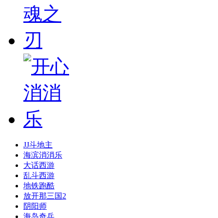
JJ斗地主
海滨消消乐
大话西游
乱斗西游
地铁跑酷
放开那三国2
阴阳师
海岛奇兵