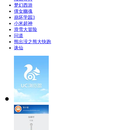
梦幻西游
倩女幽魂
崩坏学园3
小米超神
滑雪大冒险
问道
熊出没之熊大快跑
诛仙