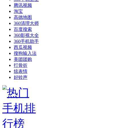
腾讯视频
淘宝
高德地图
360清理大师
百度搜索
360影视大全
360手机助手
西瓜视频
搜狗输入法
美团团购
打骨折
炫表情
好铃声