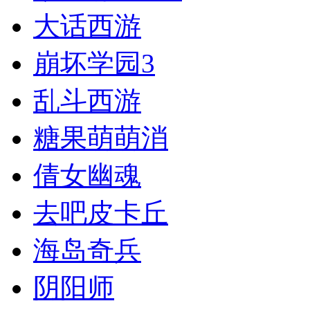
大话西游
崩坏学园3
乱斗西游
糖果萌萌消
倩女幽魂
去吧皮卡丘
海岛奇兵
阴阳师