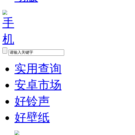
实用查询
安卓市场
好铃声
好壁纸