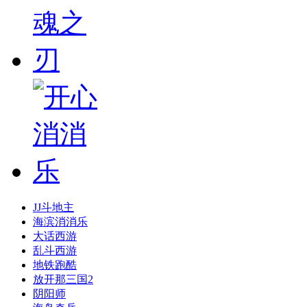
JJ斗地主
海滨消消乐
大话西游
乱斗西游
地铁跑酷
放开那三国2
阴阳师