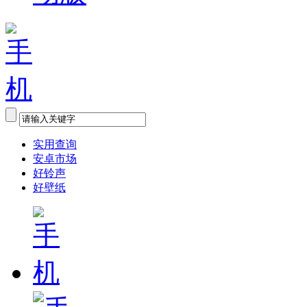
实用查询
安卓市场
好铃声
好壁纸