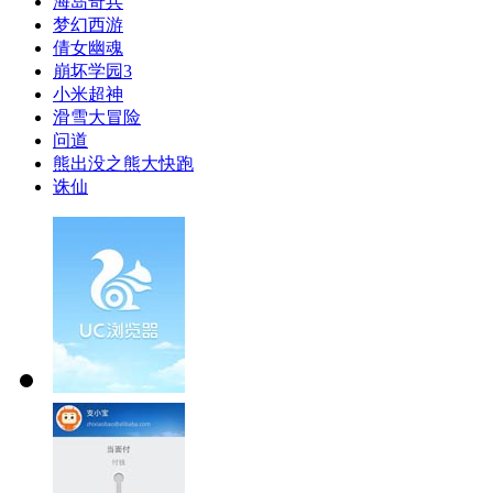
海岛奇兵
梦幻西游
倩女幽魂
崩坏学园3
小米超神
滑雪大冒险
问道
熊出没之熊大快跑
诛仙