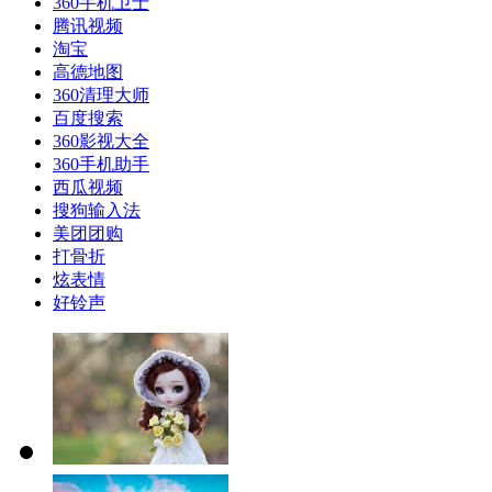
360手机卫士
腾讯视频
淘宝
高德地图
360清理大师
百度搜索
360影视大全
360手机助手
西瓜视频
搜狗输入法
美团团购
打骨折
炫表情
好铃声