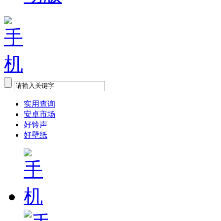
实用查询
安卓市场
好铃声
好壁纸