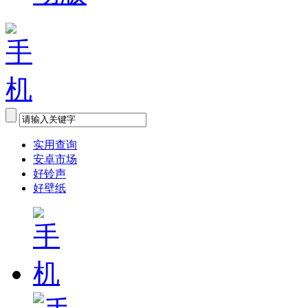
实用查询
安卓市场
好铃声
好壁纸