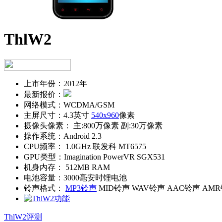
ThlW2
上市年份：
2012年
最新报价：
网络模式：
WCDMA/GSM
主屏尺寸：
4.3英寸
540x960
像素
摄像头像素：
主:800万像素 副:30万像素
操作系统：
Android 2.3
CPU频率：
1.0GHz 联发科 MT6575
GPU类型：
Imagination PowerVR SGX531
机身内存：
512MB RAM
电池容量：
3000毫安时锂电池
铃声格式：
MP3铃声
MID铃声 WAV铃声 AAC铃声 AM
ThlW2评测