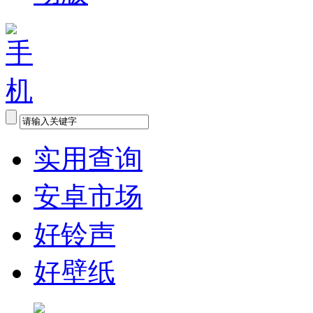
实用查询
安卓市场
好铃声
好壁纸