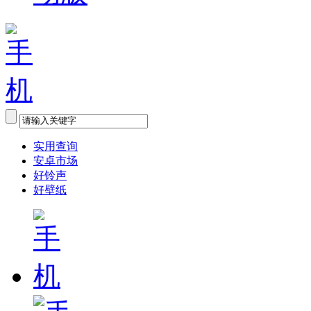
实用查询
安卓市场
好铃声
好壁纸