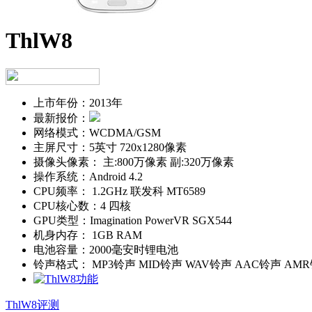
ThlW8
上市年份：
2013年
最新报价：
网络模式：
WCDMA/GSM
主屏尺寸：
5英寸 720x1280像素
摄像头像素：
主:800万像素 副:320万像素
操作系统：
Android 4.2
CPU频率：
1.2GHz 联发科 MT6589
CPU核心数：
4 四核
GPU类型：
Imagination PowerVR SGX544
机身内存：
1GB RAM
电池容量：
2000毫安时锂电池
铃声格式：
MP3铃声 MID铃声 WAV铃声 AAC铃声 AM
ThlW8评测