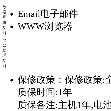
数
Email电子邮件
据
网
络
WWW浏览器
功
能
办
公
助
理
功
能
保修政策：
保修政策:
质保时间:1年
质保备注:主机1年,电池