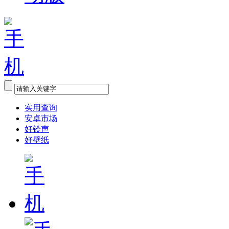
实用查询
安卓市场
好铃声
好壁纸