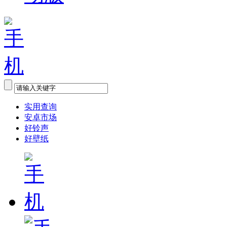
实用查询
安卓市场
好铃声
好壁纸