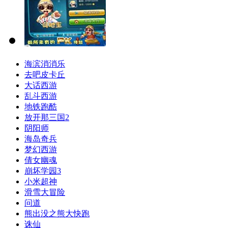
海滨消消乐
去吧皮卡丘
大话西游
乱斗西游
地铁跑酷
放开那三国2
阴阳师
海岛奇兵
梦幻西游
倩女幽魂
崩坏学园3
小米超神
滑雪大冒险
问道
熊出没之熊大快跑
诛仙