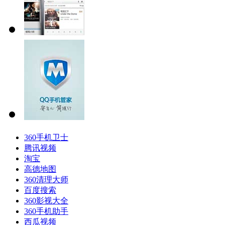
360手机卫士
腾讯视频
淘宝
高德地图
360清理大师
百度搜索
360影视大全
360手机助手
西瓜视频