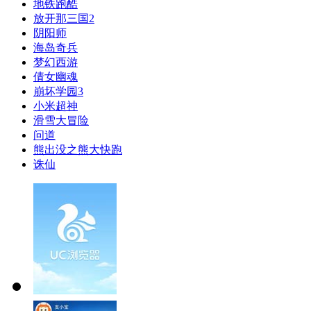
地铁跑酷
放开那三国2
阴阳师
海岛奇兵
梦幻西游
倩女幽魂
崩坏学园3
小米超神
滑雪大冒险
问道
熊出没之熊大快跑
诛仙