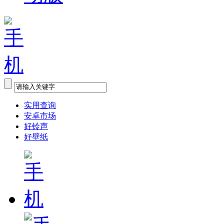
实用查询
安卓市场
好铃声
好壁纸