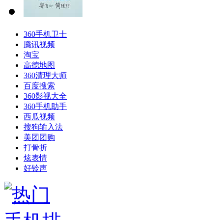
360手机卫士
腾讯视频
淘宝
高德地图
360清理大师
百度搜索
360影视大全
360手机助手
西瓜视频
搜狗输入法
美团团购
打骨折
炫表情
好铃声