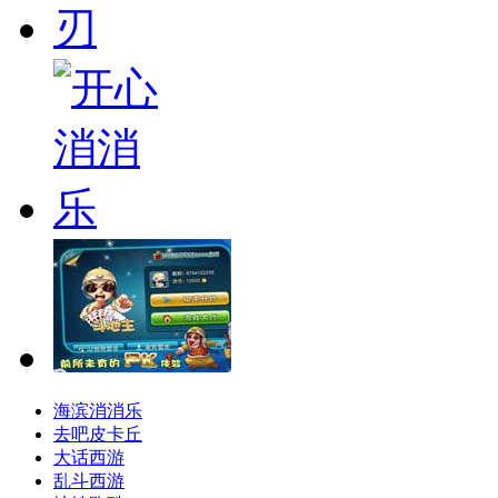
海滨消消乐
去吧皮卡丘
大话西游
乱斗西游