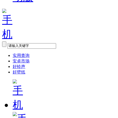
实用查询
安卓市场
好铃声
好壁纸