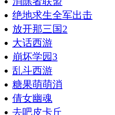
消除者联盟
绝地求生全军出击
放开那三国2
大话西游
崩坏学园3
乱斗西游
糖果萌萌消
倩女幽魂
去吧皮卡丘