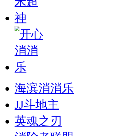
海滨消消乐
JJ斗地主
英魂之刃