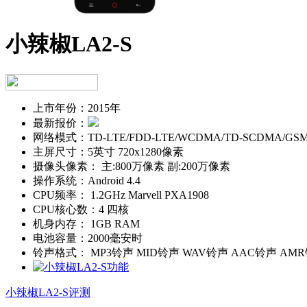
小辣椒LA2-S
上市年份：
2015年
最新报价：
网络模式：
TD-LTE/FDD-LTE/WCDMA/TD-SCDMA/GS
主屏尺寸：
5英寸 720x1280像素
摄像头像素：
主:800万像素 副:200万像素
操作系统：
Android 4.4
CPU频率：
1.2GHz Marvell PXA1908
CPU核心数：
4 四核
机身内存：
1GB RAM
电池容量：
2000毫安时
铃声格式：
MP3铃声 MID铃声 WAV铃声 AAC铃声 AM
小辣椒LA2-S评测