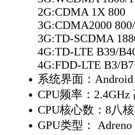
2G:CDMA 1X 800
3G:CDMA2000 800/
3G:TD-SCDMA 1880
4G:TD-LTE B39/B4
4G:FDD-LTE B3/B7
系统界面：
Android
CPU频率：
2.4GH
CPU核心数：
8八核
GPU类型：
Adreno 