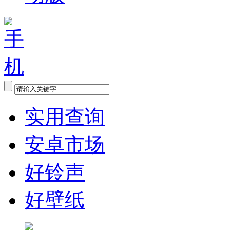
实用查询
安卓市场
好铃声
好壁纸