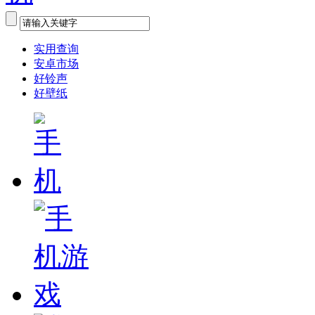
实用查询
安卓市场
好铃声
好壁纸