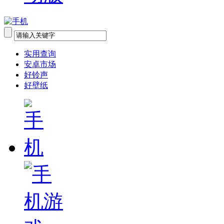
实用查询
安卓市场
好铃声
好壁纸