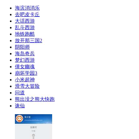
海滨消消乐
去吧皮卡丘
大话西游
乱斗西游
地铁跑酷
放开那三国2
阴阳师
海岛奇兵
梦幻西游
倩女幽魂
崩坏学园3
小米超神
滑雪大冒险
问道
熊出没之熊大快跑
诛仙