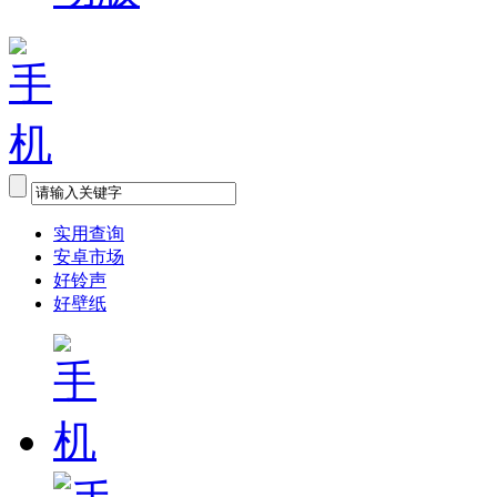
实用查询
安卓市场
好铃声
好壁纸