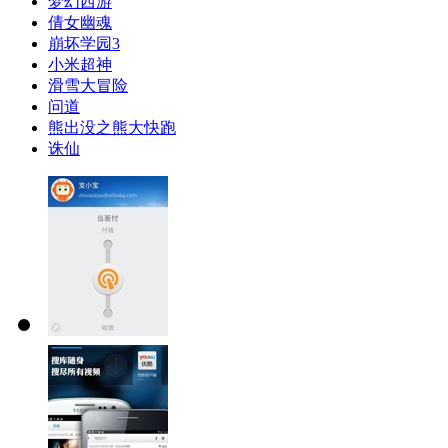
梦幻西游
倩女幽魂
崩坏学园3
小米超神
滑雪大冒险
问道
熊出没之熊大快跑
诛仙