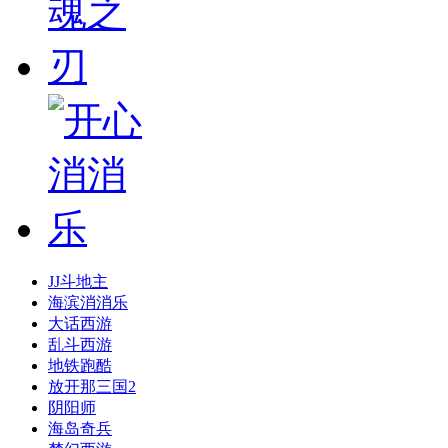
JJ斗地主
海滨消消乐
大话西游
乱斗西游
地铁跑酷
放开那三国2
阴阳师
海岛奇兵