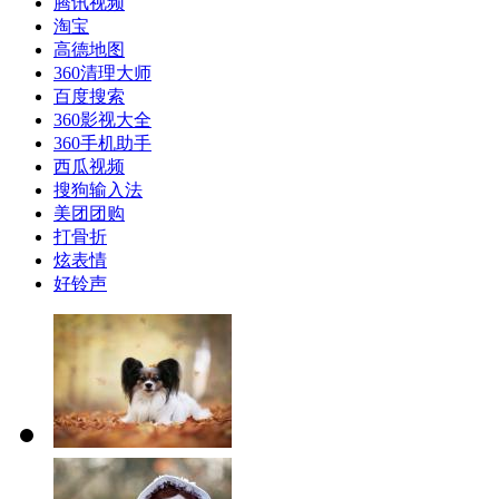
腾讯视频
淘宝
高德地图
360清理大师
百度搜索
360影视大全
360手机助手
西瓜视频
搜狗输入法
美团团购
打骨折
炫表情
好铃声