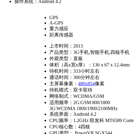
操作系统：
Android 4.2
GPS
A-GPS
重力感应
距离传感器
上市时间：
2013
产品类型：
3G手机,智能手机,四核手机
外观类型：
直板
体积（高x宽x厚）：
136 x 67 x 12.4mm
待机时间：
333小时左右
通话时间：
300分钟左右
主屏幕像素：
480x854
像素
待机模式：
双卡双待
网络制式：
WCDMA/GSM
适用频率：
2G:GSM 800/1800
3G:WCDMA 1800/1900/2100MHz
系统界面：
Android 4.2
CPU频率：
1.2GHz 联发科 MT6589 Corte
CPU核心数：
4四核
GPU类型：
PowerVR SGX544