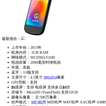
最新报价：
上市年份：
2013年
机身内存：
1GB RAM
网络模式：
WCDMA/GSM
电池容量：
2000毫安时锂电池
外观：
直板
蓝牙：
3.0版支持
主屏尺寸：
4.5英寸
480x854
像素
GPS导航：
支持
触摸屏：
支持 电容屏 支持多点触控
存储卡：
MicroSD (TransFlash) 支持32GB
摄像头像素：
主:500万像素 ,
铃声格式：
MP3铃声
MID铃声 WAV铃声 AAC铃声 AM