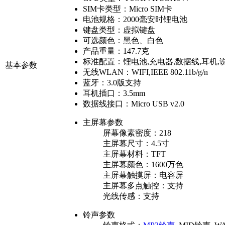
SIM卡类型：
Micro SIM卡
电池规格：
2000毫安时锂电池
键盘类型：
虚拟键盘
可选颜色：
黑色、白色
产品重量：
147.7克
标准配置：
锂电池,充电器,数据线,耳机,
基本参数
无线WLAN：
WIFI,IEEE 802.11b/g/n
蓝牙：
3.0版支持
耳机插口：
3.5mm
数据线接口：
Micro USB v2.0
主屏幕参数
屏幕像素密度：
218
主屏幕尺寸：
4.5寸
主屏幕材料：
TFT
主屏幕颜色：
1600万色
主屏幕触摸屏：
电容屏
主屏幕多点触控：
支持
光线传感：
支持
铃声参数