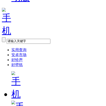
实用查询
安卓市场
好铃声
好壁纸