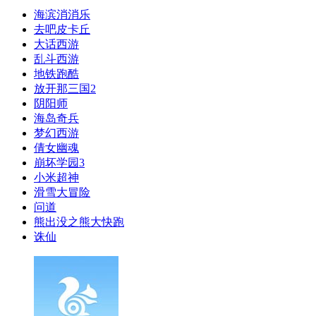
海滨消消乐
去吧皮卡丘
大话西游
乱斗西游
地铁跑酷
放开那三国2
阴阳师
海岛奇兵
梦幻西游
倩女幽魂
崩坏学园3
小米超神
滑雪大冒险
问道
熊出没之熊大快跑
诛仙