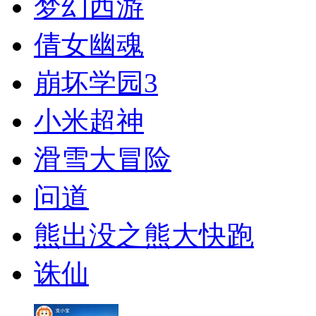
梦幻西游
倩女幽魂
崩坏学园3
小米超神
滑雪大冒险
问道
熊出没之熊大快跑
诛仙