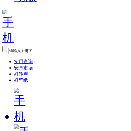
实用查询
安卓市场
好铃声
好壁纸