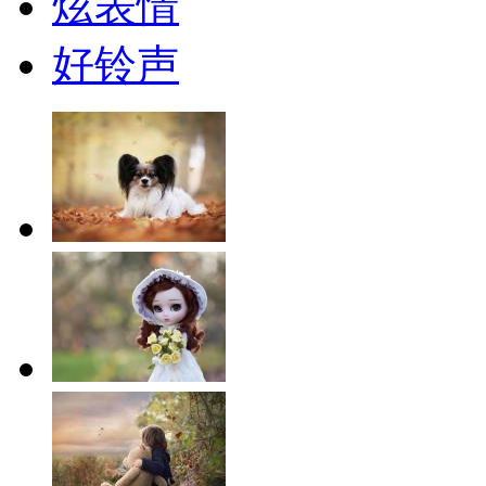
炫表情
好铃声