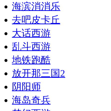
海滨消消乐
去吧皮卡丘
大话西游
乱斗西游
地铁跑酷
放开那三国2
阴阳师
海岛奇兵