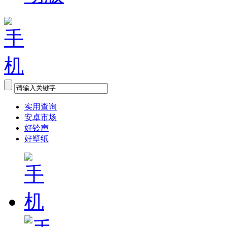
实用查询
安卓市场
好铃声
好壁纸