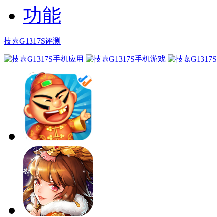
技嘉G1317S评测