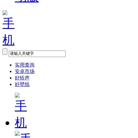
实用查询
安卓市场
好铃声
好壁纸