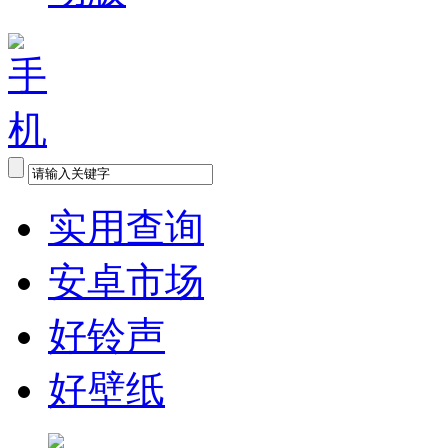
实用查询
安卓市场
好铃声
好壁纸