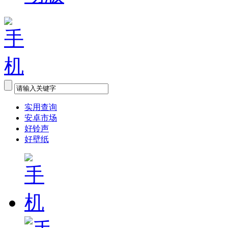
实用查询
安卓市场
好铃声
好壁纸