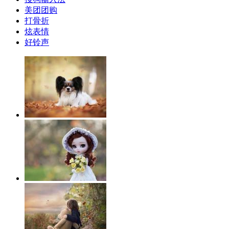
美团团购
打骨折
炫表情
好铃声