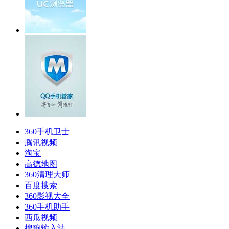
360手机卫士
腾讯视频
淘宝
高德地图
360清理大师
百度搜索
360影视大全
360手机助手
西瓜视频
搜狗输入法