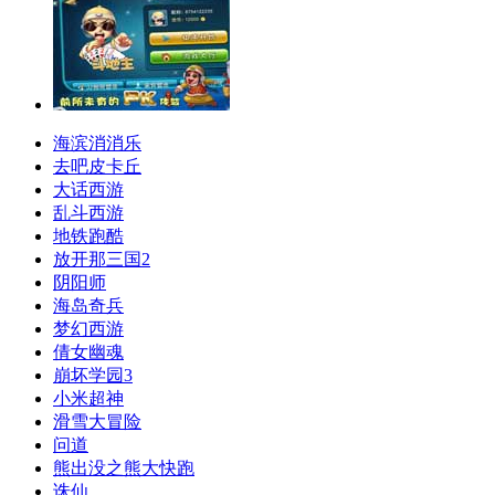
海滨消消乐
去吧皮卡丘
大话西游
乱斗西游
地铁跑酷
放开那三国2
阴阳师
海岛奇兵
梦幻西游
倩女幽魂
崩坏学园3
小米超神
滑雪大冒险
问道
熊出没之熊大快跑
诛仙