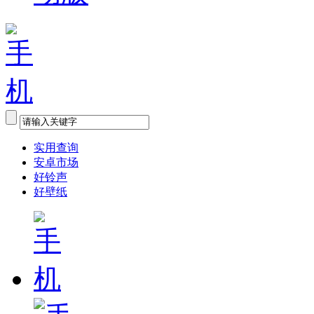
实用查询
安卓市场
好铃声
好壁纸