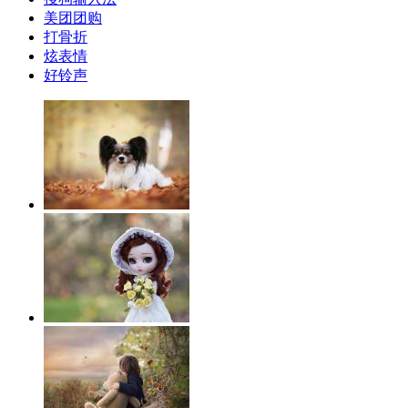
美团团购
打骨折
炫表情
好铃声