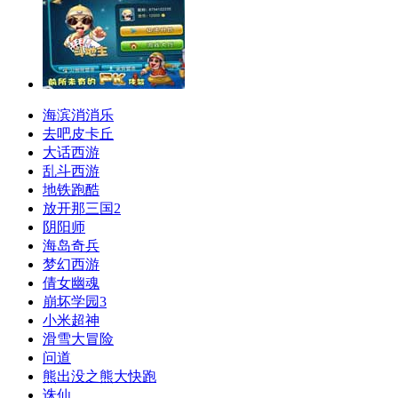
海滨消消乐
去吧皮卡丘
大话西游
乱斗西游
地铁跑酷
放开那三国2
阴阳师
海岛奇兵
梦幻西游
倩女幽魂
崩坏学园3
小米超神
滑雪大冒险
问道
熊出没之熊大快跑
诛仙