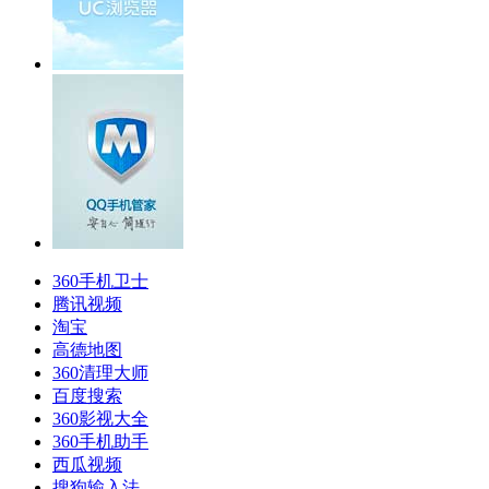
360手机卫士
腾讯视频
淘宝
高德地图
360清理大师
百度搜索
360影视大全
360手机助手
西瓜视频
搜狗输入法